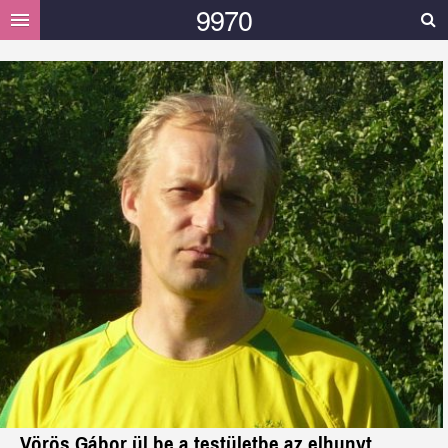
9970
HELYI
HÍREK
MÁSOK MONDTÁK
GALÉRIA
VIDEÓ
TÁMOGATÁS
Vörös Gábor ül be a testületbe az elhunyt