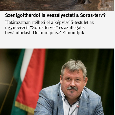
Szentgotthárdot is veszélyezteti a Soros-terv?
Határozatban ítélheti el a képviselő-testület az
úgynevezett “Soros-tervet” és az illegális
bevándorlást. De mire jó ez? Elmondjuk.