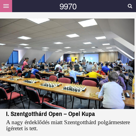
9970
HELYI
HÍREK
MÁSOK MONDTÁK
GALÉRIA
VIDEÓ
TÁMOGATÁS
I. Szentgotthárd Open – Opel Kupa
A nagy érdeklődés miatt Szentgotthárd polgármestere
ígéretet is tett.