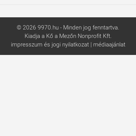
© 2026 9970.hu - Minden jog fenntartva.
Kiadja a Kő a Mezőn Nonprofit Kft.
impresszum és jogi nyilatkozat
|
médiaajánlat