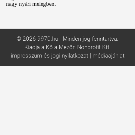
nagy nyári melegben.
© 2026 9970.hu - Minden jog fenntartva.
Kiadja a Kő a Mezőn Nonprofit Kft.
impresszum és jogi nyilatkozat
|
médiaajánlat