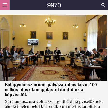
9970
HELYI
HÍREK
MÁSOK MONDTÁK
GALÉRIA
VIDEÓ
TÁMOGATÁS
Belügyminisztériumi pályázatról és közel 100
milliós plusz támogatásról döntöttek a
képviselők
Sűrű augusztusa volt a szentgotthárdi képviselőknek:
alig két héten belül két rendkívüli ülést is tartottak a