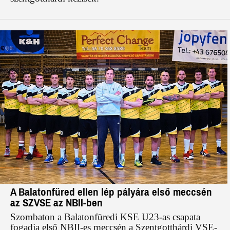
A Balatonfüred ellen lép pályára első meccsén
az SZVSE az NBII-ben
Szombaton a Balatonfüredi KSE U23-as csapata
fogadja első NBII-es meccsén a Szentgotthárdi VSE-