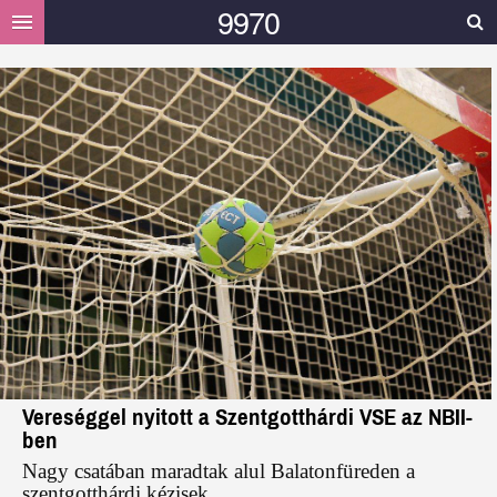
9970
HELYI
HÍREK
MÁSOK MONDTÁK
GALÉRIA
VIDEÓ
TÁMOGATÁS
Vereséggel nyitott a Szentgotthárdi VSE az NBII-
ben
Nagy csatában maradtak alul Balatonfüreden a
szentgotthárdi kézisek.