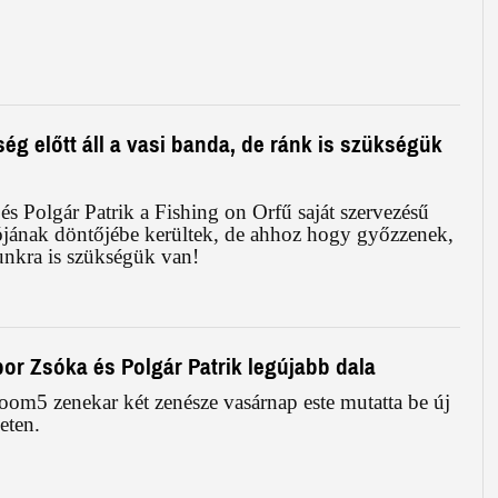
ég előtt áll a vasi banda, de ránk is szükségük
s Polgár Patrik a Fishing on Orfű saját szervezésű
ójának döntőjébe kerültek, de ahhoz hogy győzzenek,
unkra is szükségük van!
or Zsóka és Polgár Patrik legújabb dala
om5 zenekar két zenésze vasárnap este mutatta be új
neten.