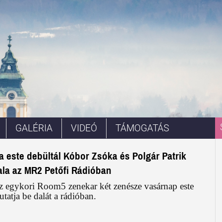
GALÉRIA
VIDEÓ
TÁMOGATÁS
a este debültál Kóbor Zsóka és Polgár Patrik
ala az MR2 Petőfi Rádióban
z egykori Room5 zenekar két zenésze vasárnap este
tatja be dalát a rádióban.