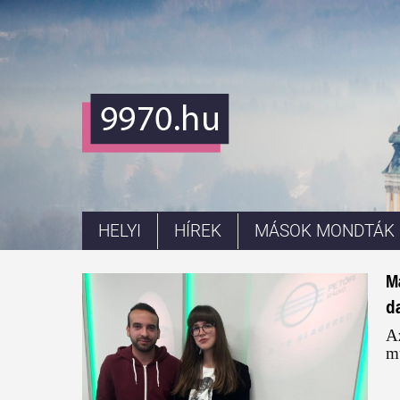
HELYI
HÍREK
MÁSOK MONDTÁK
M
d
A
mu