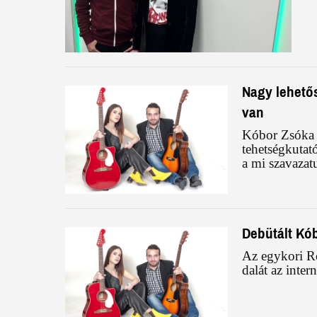
Nagy lehetős
van
Kóbor Zsóka é
tehetségkutat
a mi szavazat
Debütált Kób
Az egykori Ro
dalát az inter