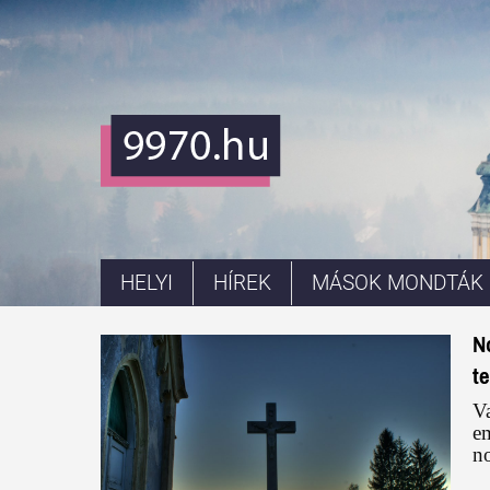
HELYI
HÍREK
MÁSOK MONDTÁK
N
t
Va
e
n