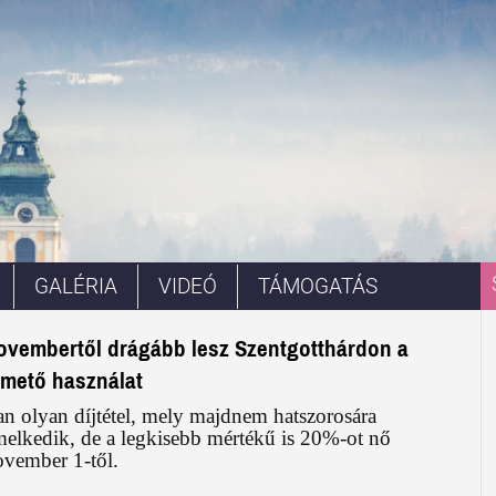
GALÉRIA
VIDEÓ
TÁMOGATÁS
ovembertől drágább lesz Szentgotthárdon a
emető használat
n olyan díjtétel, mely majdnem hatszorosára
melkedik, de a legkisebb mértékű is 20%-ot nő
ovember 1-től.