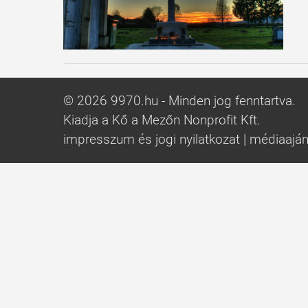
© 2026 9970.hu - Minden jog fenntartva.
Kiadja a Kő a Mezőn Nonprofit Kft.
impresszum és jogi nyilatkozat
|
médiaaján