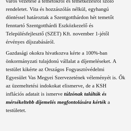
város vezetése a temetőkről és temetkezésről szóló
rendeletet. Vita és hozzászólás nélkül, egyhangú
döntéssel határoztak a Szentgotthárdon hét temetőt
fenntartó Szentgotthárdi Eszközkezelő és
Településfejlesztő (SZET) Kft. november 1-jétől
érvényes díjszabásáról.
Gazdasági okokra hivatkozva kérte a 100%-ban
önkormányzati tulajdonú vállalat a díjemeléseket. A
testület kikérte az Országos Fogyasztóvédelmi
Egyesület Vas Megyei Szervezetének véleményét is. Ők
az üzemeltetési indokokat elismerve, de a KSH
inflációs adatait is ismerve
túlzónak találták és
mérsékeltebb díjemelés megfontolására kérték
a
testületet.