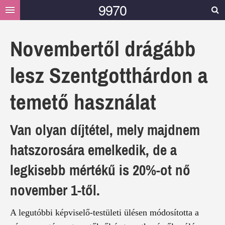
9970
HELYI
Novembertől drágább
HÍREK
lesz Szentgotthárdon a
MÁSOK MONDTÁK
GALÉRIA
temető használat
VIDEÓ
Van olyan díjtétel, mely majdnem
TÁMOGATÁS
hatszorosára emelkedik, de a
legkisebb mértékű is 20%-ot nő
november 1-től.
A legutóbbi képviselő-testületi ülésen módosította a