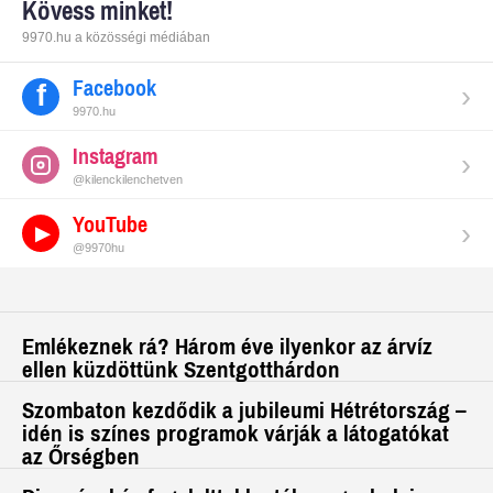
Kövess minket!
9970.hu a közösségi médiában
Facebook
›
9970.hu
Instagram
›
@kilenckilenchetven
YouTube
›
@9970hu
Emlékeznek rá? Három éve ilyenkor az árvíz
ellen küzdöttünk Szentgotthárdon
Szombaton kezdődik a jubileumi Hétrétország –
idén is színes programok várják a látogatókat
az Őrségben