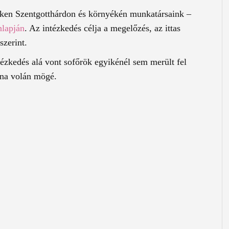
eken Szentgotthárdon és környékén munkatársaink –
nlapján
. Az intézkedés célja a megelőzés, az ittas
szerint.
ntézkedés alá vont sofőrök egyikénél sem merült fel
lna volán mögé.