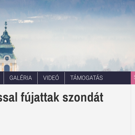
GALÉRIA
VIDEÓ
TÁMOGATÁS
sal fújattak szondát