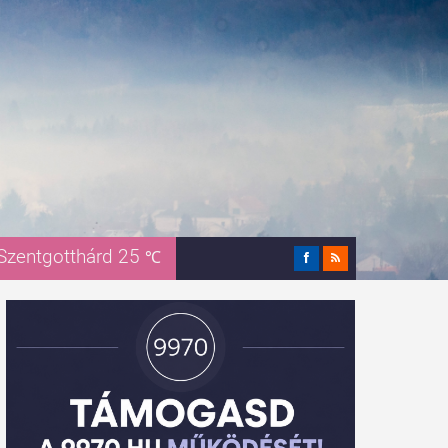
Szentgotthárd 25
℃