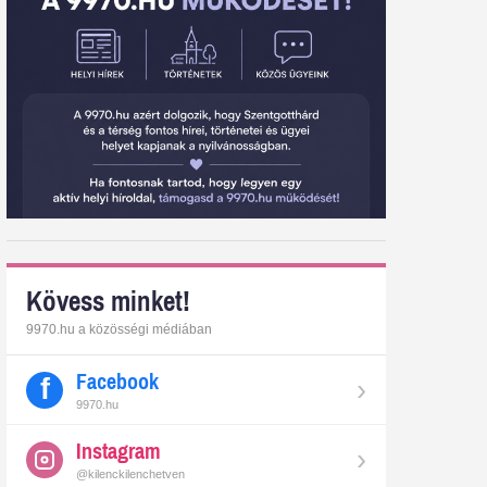
Kövess minket!
9970.hu a közösségi médiában
Facebook
›
9970.hu
Instagram
›
@kilenckilenchetven