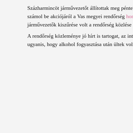
Százharmincöt járművezetőt állítottak meg pént
számol be akciójáról a Vas megyei rendőrség
ho
járművezetők kiszűrése volt a rendőrség közlése 
A rendőrség közleménye jó hírt is tartogat, az i
ugyanis, hogy alkohol fogyasztása után ültek vo