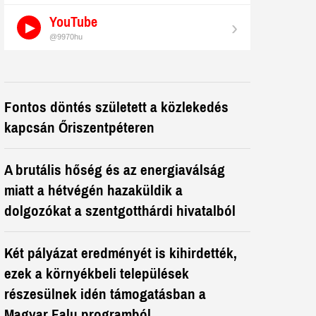
YouTube
›
@9970hu
Fontos döntés született a közlekedés
kapcsán Őriszentpéteren
A brutális hőség és az energiaválság
miatt a hétvégén hazaküldik a
dolgozókat a szentgotthárdi hivatalból
Két pályázat eredményét is kihirdették,
ezek a környékbeli települések
részesülnek idén támogatásban a
Magyar Falu programból