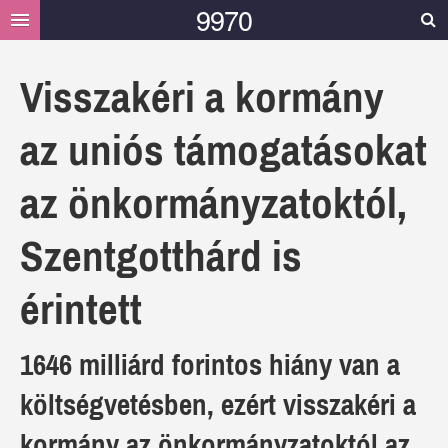
9970
HELYI
Visszakéri a kormány
HÍREK
az uniós támogatásokat
MÁSOK MONDTÁK
GALÉRIA
az önkormányzatoktól,
VIDEÓ
Szentgotthárd is
TÁMOGATÁS
érintett
1646 milliárd forintos hiány van a
költségvetésben, ezért visszakéri a
kormány az önkormányzatoktól az