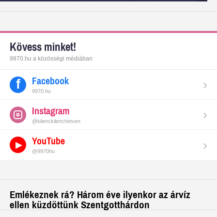
Kövess minket!
9970.hu a közösségi médiában
Facebook
›
9970.hu
Instagram
›
@kilenckilenchetven
YouTube
›
@9970hu
Emlékeznek rá? Három éve ilyenkor az árvíz
ellen küzdöttünk Szentgotthárdon