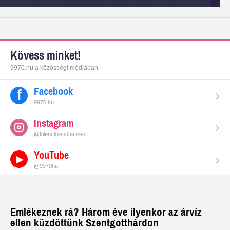
Kövess minket!
9970.hu a közösségi médiában
Facebook
›
9970.hu
Instagram
›
@kilenckilenchetven
YouTube
›
@9970hu
Emlékeznek rá? Három éve ilyenkor az árvíz
ellen küzdöttünk Szentgotthárdon