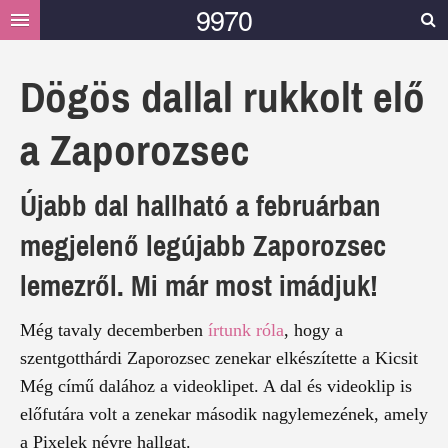
9970
HELYI
Dögös dallal rukkolt elő
HÍREK
a Zaporozsec
MÁSOK MONDTÁK
GALÉRIA
Újabb dal hallható a februárban
VIDEÓ
megjelenő legújabb Zaporozsec
TÁMOGATÁS
lemezről. Mi már most imádjuk!
Még tavaly decemberben
írtunk róla
, hogy a
szentgotthárdi Zaporozsec zenekar elkészítette a Kicsit
Még című dalához a videoklipet. A dal és videoklip is
előfutára volt a zenekar második nagylemezének, amely
a Pixelek névre hallgat.