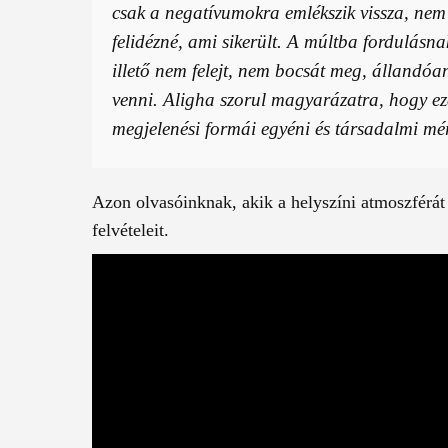
csak a negatívumokra emlékszik vissza, nem t
felidézné, ami sikerült. A múltba fordulásna
illető nem felejt, nem bocsát meg, állandóan
venni. Aligha szorul magyarázatra, hogy ez
megjelenési formái egyéni és társadalmi mé
Azon olvasóinknak, akik a helyszíni atmoszférát
felvételeit.