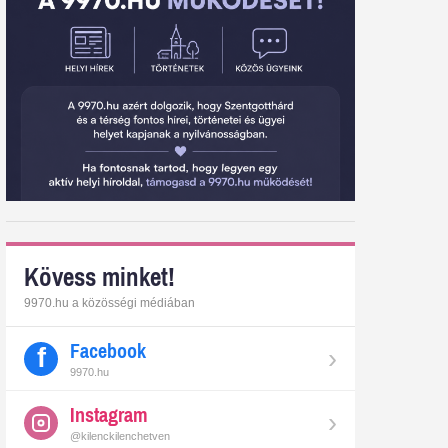
Kövess minket!
9970.hu a közösségi médiában
Facebook
›
9970.hu
Instagram
›
@kilenckilenchetven