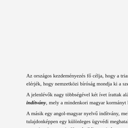
Az országos kezdeményezés fő célja, hogy a tri
elérjék, hogy nemzetközi bíróság mondja ki a s
A jelenlévők nagy többségével két ívet írattak a
indítvány
, mely a mindenkori magyar kormányt hiv
A másik egy angol-magyar nyelvű indítvány, me
tulajdonképpen egy különleges ügyvédi meghatal