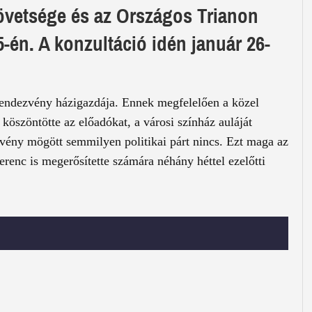
övetsége és az Országos Trianon
-én. A konzultáció idén január 26-
 rendezvény házigazdája. Ennek megfelelően a közel
köszöntötte az előadókat, a városi színház auláját
vény mögött semmilyen politikai párt nincs. Ezt maga az
renc is megerősítette számára néhány héttel ezelőtti