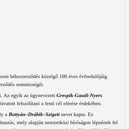
anoni békeszerződés közelgő 100 éves évfordulójáig
zerződés semmisségét.
lá. Az egyik az úgynevezett
Grespik-Gaudi-Nyers
atott felszólítani a fenti cél elérése érdekében.
ly a
Bottyán–Drábik–Szigeti
nevet kapta. Ez
mazás, mely alapján nemzetközi bíróságon lépnének fel