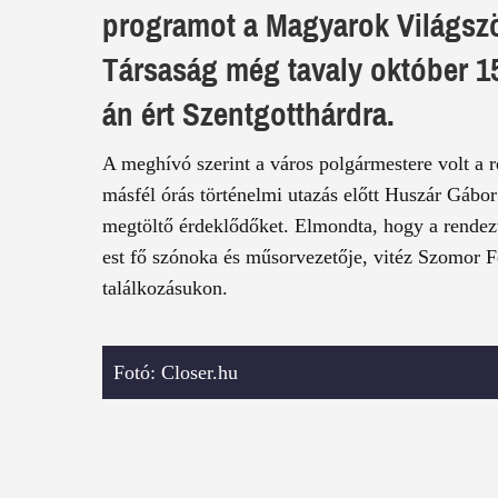
programot a Magyarok Világsz
Társaság még tavaly október 15
án ért Szentgotthárdra.
A meghívó szerint a város polgármestere volt a
másfél órás történelmi utazás előtt Huszár Gábor 
megtöltő érdeklődőket. Elmondta, hogy a rendez
est fő szónoka és műsorvezetője, vitéz Szomor Fe
találkozásukon.
Fotó: Closer.hu