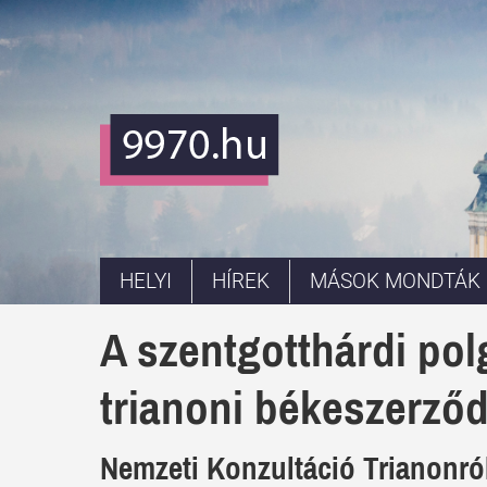
HELYI
HÍREK
MÁSOK MONDTÁK
A szentgotthárdi pol
trianoni békeszerződ
Nemzeti Konzultáció Trianonról 