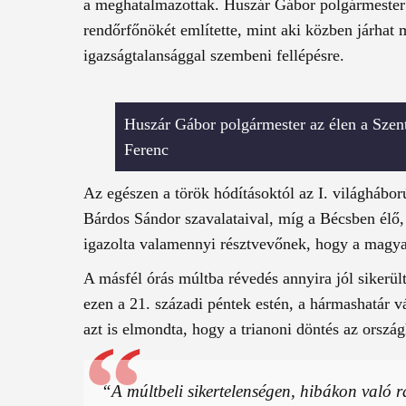
a meghatalmazottak. Huszár Gábor polgármester
rendőrfőnökét említette, mint aki közben járhat
igazságtalansággal szembeni fellépésre.
Huszár Gábor polgármester az élen a Szen
Ferenc
Az egészen a török hódításoktól az I. világhábor
Bárdos Sándor szavalataival, míg a Bécsben élő
igazolta valamennyi résztvevőnek, hogy a magya
A másfél órás múltba révedés annyira jól sikerül
ezen a 21. századi péntek estén, a hármashatár 
azt is elmondta, hogy a trianoni döntés az ország
“A múltbeli sikertelenségen, hibákon való r