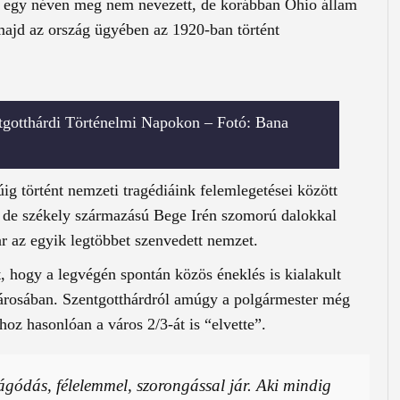
 egy néven meg nem nevezett, de korábban Ohio állam
 majd az ország ügyében az 1920-ban történt
tgotthárdi Történelmi Napokon – Fotó: Bana
úig történt nemzeti tragédiáink felemlegetései között
, de székely származású Bege Irén szomorú dalokkal
r az egyik legtöbbet szenvedett nemzet.
t, hogy a legvégén spontán közös éneklés is kialakult
városában. Szentgotthárdról amúgy a polgármester még
hoz hasonlóan a város 2/3-át is “elvette”.
ágódás, félelemmel, szorongással jár. Aki mindig