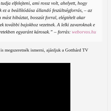
udja elfelejteni, ami rossz volt, ahelyett, hogy
k ez a beállítódása állandó feszültségforrás, – az
 mást hibáztat, bosszút forral, elégtételt akar
ek további bajokhoz vezetnek. A lelki zavaroknak e
retekben egyaránt károsak.” – forrás:
weborvos.hu
 is megszeretnék ismerni, ajánljuk a Gotthárd TV