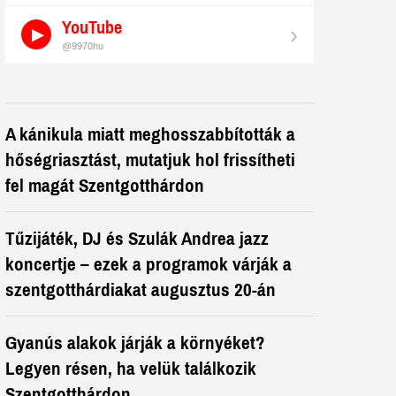
YouTube
›
@9970hu
A kánikula miatt meghosszabbították a
hőségriasztást, mutatjuk hol frissítheti
fel magát Szentgotthárdon
Tűzijáték, DJ és Szulák Andrea jazz
koncertje – ezek a programok várják a
szentgotthárdiakat augusztus 20-án
Gyanús alakok járják a környéket?
Legyen résen, ha velük találkozik
Szentgotthárdon