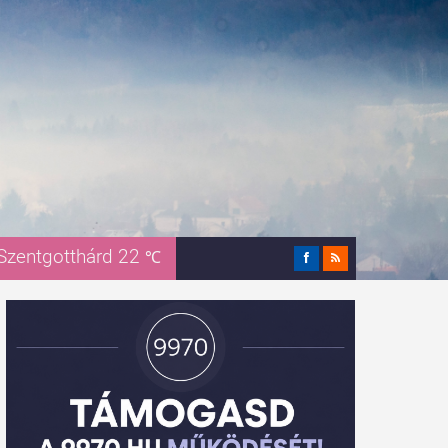
Szentgotthárd 22
℃