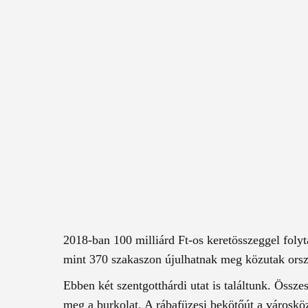
2018-ban 100 milliárd Ft-os keretösszeggel foly
mint 370 szakaszon újulhatnak meg közutak orszá
Ebben két szentgotthárdi utat is találtunk. Össze
meg a burkolat. A rábafüzesi bekötőút a városkö