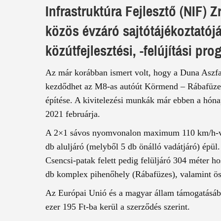
Infrastruktúra Fejlesztő (NIF) Z
közös évzáró sajtótájékoztatój
közútfejlesztési, -felújítási pr
Az már korábban ismert volt, hogy a Duna Aszfa
kezdődhet az M8-as autóút Körmend – Rábafüzes
építése. A kivitelezési munkák már ebben a hó
2021 februárja.
A 2×1 sávos nyomvonalon maximum 110 km/h-val
db aluljáró (melyből 5 db önálló vadátjáró) épül
Csencsi-patak felett pedig felüljáró 304 méter 
db komplex pihenőhely (Rábafüzes), valamint öss
Az Európai Unió és a magyar állam támogatásábó
ezer 195 Ft-ba kerül a szerződés szerint.