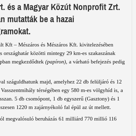
rt. és a Magyar Közút Nonprofit Zrt.
án mutatták be a hazai
ogramokat.
lt Kft – Mészáros és Mészáros Kft. kivitelezésében
 országhatár közötti mintegy 29 km-es szakaszának
napban megkezdődtek
(papíron)
, a várható befejezés pedig
 száguldhatunk majd, amelyhez 22 db felüljáró és 12
. Vasszentmihály térségében egy 580 m-es völgyhíd is, a
hosszan. 5 db csomópont, 1 db egyszerű (Gasztony) és 1
zesen 1220 m zajárnyékoló fal épül az út mellett.
l megvalósuló beruházás 61 milliárd 770 millió 116