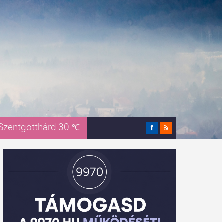
Szentgotthárd 30
℃