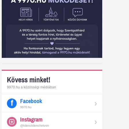
Kövess minket!
9970.hu a közösségi médiában
Facebook
›
9970.hu
Instagram
›
@kilenckilenchetven