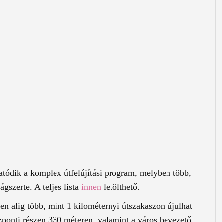
tatódik a komplex útfelújítási program, melyben több,
gszerte. A teljes lista
innen
letölthető.
sen alig több, mint 1 kilométernyi útszakaszon újulhat
zponti részen 330 méteren, valamint a város bevezető