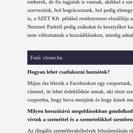
emberek, de fix tagjaink is vannak, akikkel a s
szervezünk, hol bográcsozunk, hol pedig elmegy
is, a SZET Kft. például rendszeresen elszállítja
Nemzeti Parktól pedig zsákokat és kesztyűket 
nem változtatnak a hozzáállásukon, mindig adnak
Fotó: closer.hu
Hogyan lehet csatlakozni hoznátok?
Május óta létezik a Facebookon egy csoportunk,
címmel, itt lehet érdeklődnie annak, aki részt sz
csoportba, hogy hova menjünk és hogy kinek mel
Milyen hosszútávú megoldásokban gondolkodto
vívtok a szeméttel és a szemetelőkkel szembe
Az illegális szemétlerakóhelyek felszámolásán t