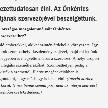
yezettudatosan élni. Az Önkéntes
rtjának szervezőjével beszélgettünk.
a országos mozgalommá vált Önkéntes
a szervezethez?
ó emberekkel, akiket szintén érdekel a környezete. Így
títók szombathelyi kezdeményezőjével, majd mi lettünk
egyében is megvette a lábát a szervezet. A helyi csoport
 illegális szemétlerakókat, Szombathelyen pedig a
visták a szeméttől, illetve magánakciókban is
gmutatni, hogy máshogy is lehet élni.
(Interjú közben
k körül. Nincs benne semmi póz, nem az interjú kedvéért
asonlóan cselekednének.)