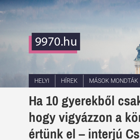
HELYI
HÍREK
MÁSOK MONDTÁK
Ha 10 gyerekből csa
hogy vigyázzon a kör
értünk el – interjú C