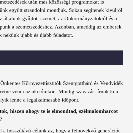
zemétszedések után más közösségi programokat is
ünk együtt strandolni mondjuk. Sokan segítenek kívülről
 az általunk gyűjtött szemet, az Önkormányzatoktól és a
kapunk a szemétszedéshez. Azonban, ameddig az emberek
 nekünk újabb és újabb feladatot.
 Önkéntes Környezettisztítók Szentgotthárd és Vendvidék
eretne venni az akcióinkon. Mindig szavazást írunk ki a
yik lenne a legalkalmasabb időpont.
k, hiszen ahogy te is elmondtad, szélmalomharcot
n?
úl a hosszútávú célunk az, hogy a felnövekvő generációt