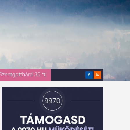
Szentgotthárd 30
℃