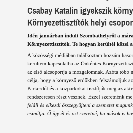
Csabay Katalin igyekszik körn
Környezettisztítók helyi csopo
Idén januárban indult Szombathelyről a már
Környezettisztítók. Te hogyan kerültél közel 
A közösségi médiában találkoztam hozzám hasonl
kerültem kapcsolatba az Önkéntes Környezettisz
az első alcsoportja a mozgalomnak. Azóta több m
célja, hogy a környező erdőkben felszámoljuk az
Parkerdőt és a közparkokat tisztítják meg az akti
rendszeresen részt vesznek. Ezzel szeretnénk me
feláll és elkezdi összegyűjteni a szemetet magun
csinálja. Ő így él és azt szeretné, ha mások is h