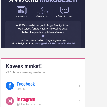
Kövess minket!
9970.hu a közösségi médiában
Facebook
›
9970.hu
Instagram
›
@kilenckilenchetven