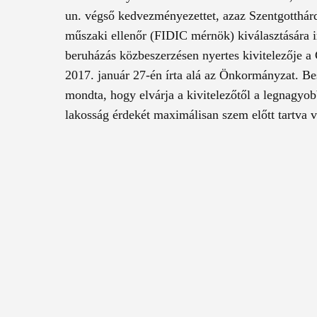
un. végső kedvezményezettet, azaz Szentgotthárd
műszaki ellenőr (FIDIC mérnök) kiválasztására i
beruházás közbeszerzésen nyertes kivitelezője 
2017. január 27-én írta alá az Önkormányzat. B
mondta, hogy elvárja a kivitelezőtől a legnagyob
lakosság érdekét maximálisan szem előtt tartva