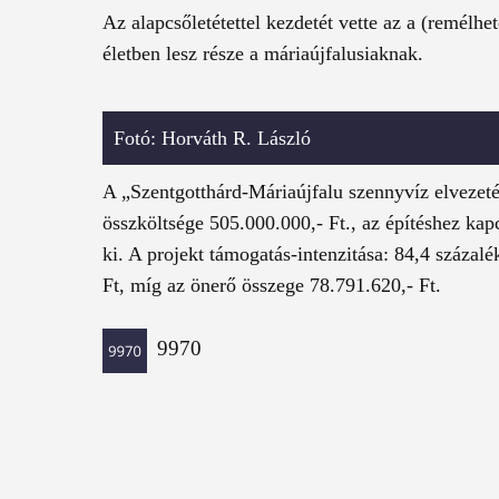
Az alapcsőletétettel kezdetét vette az a (remél
életben lesz része a máriaújfalusiaknak.
Fotó: Horváth R. László
A „Szentgotthárd-Máriaújfalu szennyvíz elvezeté
összköltsége 505.000.000,- Ft., az építéshez kap
ki. A projekt támogatás-intenzitása: 84,4 százal
Ft, míg az önerő összege 78.791.620,- Ft.
9970