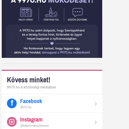
Kövess minket!
9970.hu a közösségi médiában
Facebook
›
9970.hu
Instagram
›
@kilenckilenchetven