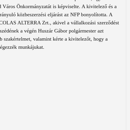
 Város Önkormányzatát is képviselte. A kivitelező és a
rányuló közbeszerzési eljárást az NFP bonyolította. A
a COLAS ALTERRA Zrt., akivel a vállalkozási szerződést
eszédének a végén Huszár Gábor polgármester azt
b szakértelmet, valamint kérte a kivitelezőt, hogy a
 végezzék munkájukat.