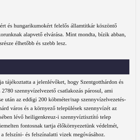
ért és hungarikumokért felelős államtitkár köszöntő
korunknak alapvető elvárása. Mint mondta, bízik abban,
srésze élhetőbb és szebb lesz.
 tájékoztatta a jelenlévőket, hogy Szentgotthárdon és
 2780 szennyvízelvezető csatlakozás párosul, ami
se után az eddigi 200 köbméter/nap szennyvízelvezetés-
thárd város és a környező települések szennyvízét az
ben lévő heiligenkreuz-i szennyvíztisztító telep
iemelten fontosnak tartja élőkörnyezetünk védelmét,
 a felszíni- és felszínalatti vizek megóvásához.