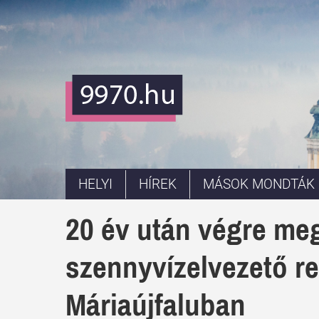
HELYI
HÍREK
MÁSOK MONDTÁK
20 év után végre me
szennyvízelvezető re
Máriaújfaluban