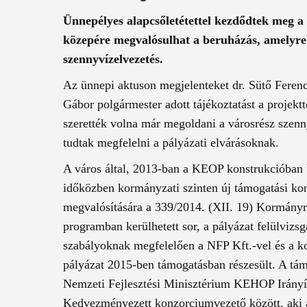
Ünnepélyes alapcsőletétettel kezdődtek meg
közepére megvalósulhat a beruházás, amelyre a
szennyvízelvezetés.
Az ünnepi aktuson megjelenteket dr. Sütő Ferenc
Gábor polgármester adott tájékoztatást a projekt
szerették volna már megoldani a városrész szen
tudtak megfelelni a pályázati elvárásoknak.
A város által, 2013-ban a KEOP konstrukcióban b
időközben kormányzati szinten új támogatási konst
megvalósítására a 339/2014. (XII. 19) Kormány
programban kerülhetett sor, a pályázat felülvizsg
szabályoknak megfelelően a NFP Kft.-vel és a ko
pályázat 2015-ben támogatásban részesült. A támo
Nemzeti Fejlesztési Minisztérium KEHOP Irányí
Kedvezményezett konzorciumvezető között, aki a