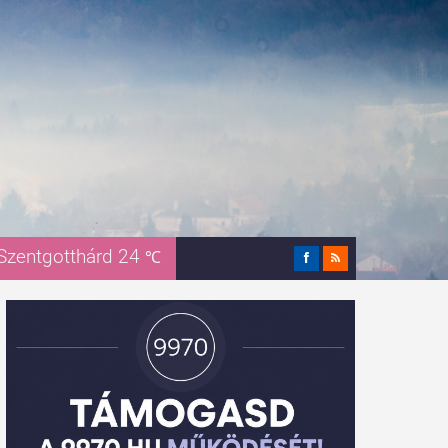
Szentgotthárd 24
℃