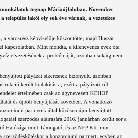
 a munkálatok tegnap Máriaújfaluban. November
 település lakói oly sok éve várnak, a vezetékes
, a városrész képviselője köszöntötte, majd Huszár
tel kapcsolatban. Mint mondta, a kilencvenes évek óta
nyvíz elvezetésének a problémáját, azonban sokáig nem
enyújtott pályázat sikeresnek bizonyult, azonban
rukció került kialakításra, ezért a pályázati cél
rendelet értelmében csak az úgynevezett KEHOP
álatát és újbóli benyújtását követően. A vonatkozó
nzorciumi partnerek által közösen újra benyújtott
gatási szerződés aláírására 2016. januárban került sor a
tó Hatósága mint Támogató, és az NFP Kft. mint
 szerződéskötéskor a konzorciumi partnert, egyben az