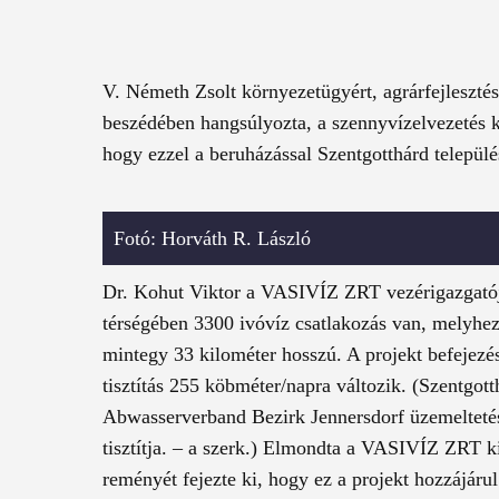
V. Németh Zsolt környezetügyért, agrárfejlesztés
beszédében hangsúlyozta, a szennyvízelvezetés 
hogy ezzel a beruházással Szentgotthárd települé
Fotó: Horváth R. László
Dr. Kohut Viktor a VASIVÍZ ZRT vezérigazgatója
térségében 3300 ivóvíz csatlakozás van, melyhez
mintegy 33 kilométer hosszú. A projekt befejezé
tisztítás 255 köbméter/napra változik. (Szentgot
Abwasserverband Bezirk Jennersdorf üzemeltetésé
tisztítja. – a szerk.) Elmondta a VASIVÍZ ZRT k
reményét fejezte ki, hogy ez a projekt hozzájárul